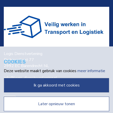
Logis Dienstverlening
Brahmsstraat 77
COOKIES
2992 EC Barendrecht NL
Deze website maakt gebruik van cookies
meer informatie
info@logis-dienstsverlening.nl
ik ga akkoord met cookies
later opnieuw tonen